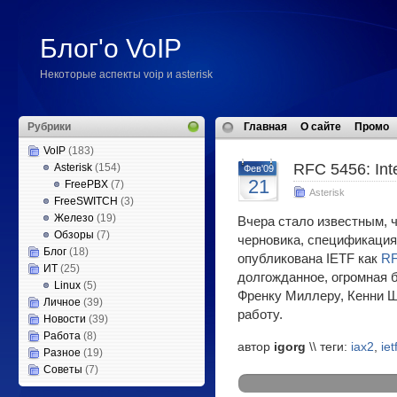
Блог'о VoIP
Некоторые аспекты voip и asterisk
Рубрики
Главная
О сайте
Промо
VoIP
(183)
RFC 5456: Int
Asterisk
(154)
Фев'09
21
FreePBX
(7)
Asterisk
FreeSWITCH
(3)
Железо
(19)
Вчера стало известным, ч
Обзоры
(7)
черновика, спецификация
Блог
(18)
опубликована IETF как
RF
ИТ
(25)
долгожданное, огромная 
Linux
(5)
Френку Миллеру, Кенни Ш
Личное
(39)
работу.
Новости
(39)
Работа
(8)
автор
igorg
\\ теги:
iax2
,
iet
Разное
(19)
Советы
(7)