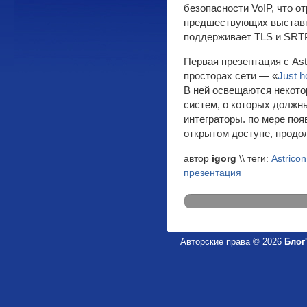
безопасности VoIP, что о
предшествующих выставке
поддерживает TLS и SRTP
Первая презентация с Ast
просторах сети — «
Just h
В ней освещаются некото
систем, о которых должн
интеграторы. по мере по
открытом доступе, продол
автор
igorg
\\ теги:
Astricon
презентация
Авторские права © 2026
Блог