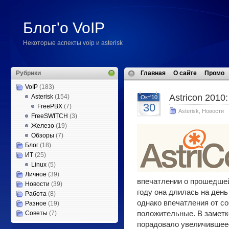
Блог'о VoIP
Некоторые аспекты voip и asterisk
Рубрики
Главная
О сайте
Промо
VoIP
(183)
Astricon 2010
Asterisk
(154)
Окт'10
30
FreePBX
(7)
Asterisk
,
Новости
FreeSWITCH
(3)
Железо
(19)
Обзоры
(7)
Блог
(18)
ИТ
(25)
Linux
(5)
Личное
(39)
впечатлении о прошедшей
Новости
(39)
году она длилась на ден
Работа
(8)
однако впечатления от с
Разное
(19)
Советы
(7)
положительные. В заметке
порадовало увеличившее