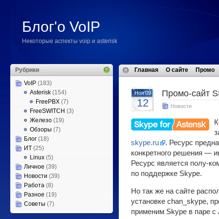
Блог'о VoIP
Некоторые аспекты voip и asterisk
Рубрики
Главная
О сайте
Промо
VoIP
(183)
Промо-сайт 
Asterisk
(154)
Ноя'09
12
FreePBX
(7)
Новости
FreeSWITCH
(3)
Железо
(19)
К
Обзоры
(7)
з
Блог
(18)
skype.ru
. Ресурс предн
ИТ
(25)
конкретного решения — ин
Linux
(5)
Ресурс является полу-ко
Личное
(39)
по поддержке Skype.
Новости
(39)
Работа
(8)
Но так же на сайте расп
Разное
(19)
установке chan_skype, пр
Советы
(7)
применим Skype в паре с 