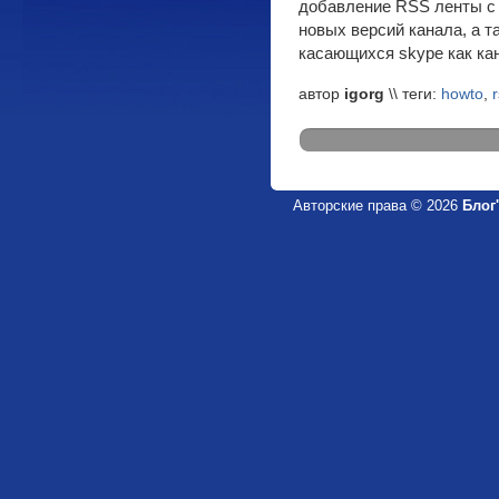
добавление RSS ленты с
новых версий канала, а т
касающихся skype как ка
автор
igorg
\\ теги:
howto
,
Авторские права © 2026
Блог