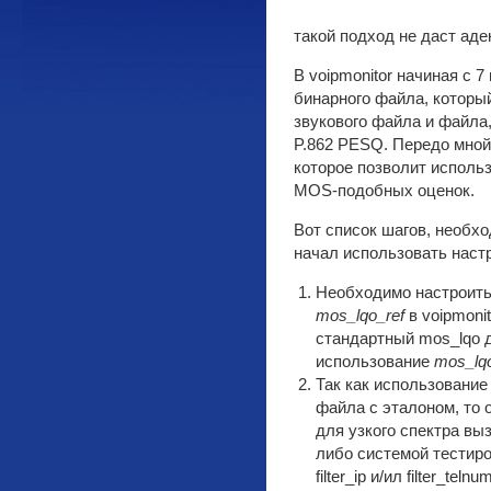
такой подход не даст аде
В voipmonitor начиная с 
бинарного файла, которы
звукового файла и файла,
P.862 PESQ. Передо мной
которое позволит исполь
MOS-подобных оценок.
Вот список шагов, необхо
начал использовать наст
Необходимо настроит
mos_lqo_ref
в voipmonit
стандартный mos_lqo д
использование
mos_lq
Так как использование
файла с эталоном, то 
для узкого спектра вы
либо системой тестиро
filter_ip и/ил filter_te