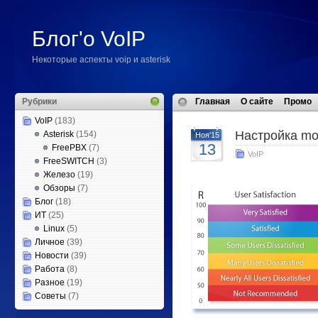
Блог'о VoIP
Некоторые аспекты voip и asterisk
Рубрики
Главная
О сайте
Промо
VoIP
(183)
Настройка mos
Asterisk
(154)
Ноя'15
13
FreePBX
(7)
VoIP
FreeSWITCH
(3)
Железо
(19)
Обзоры
(7)
Блог
(18)
ИТ
(25)
Linux
(5)
Личное
(39)
Новости
(39)
Работа
(8)
Разное
(19)
Советы
(7)