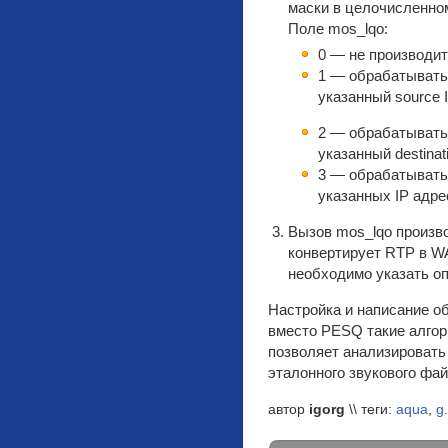
маски в целочисленно
Поле mos_lqo:
0 — не производит
1 — обрабатывать 
указанный source 
2 — обрабатывать 
указанный destinat
3 — обрабатывать
указанных IP адре
Вызов mos_lqo произво
конвертирует RTP в WAV
необходимо указать 
Настройка и написание о
вместо PESQ такие алго
позволяет анализировать 
эталонного звукового фай
автор
igorg
\\ теги:
aqua
,
g