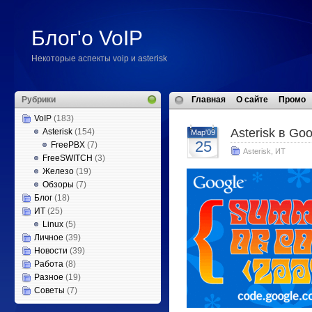
Блог'о VoIP
Некоторые аспекты voip и asterisk
Рубрики
Главная
О сайте
Промо
VoIP
(183)
Asterisk в Go
Asterisk
(154)
Мар'09
25
FreePBX
(7)
Asterisk
,
ИТ
FreeSWITCH
(3)
Железо
(19)
Обзоры
(7)
Блог
(18)
ИТ
(25)
Linux
(5)
Личное
(39)
Новости
(39)
Работа
(8)
Разное
(19)
Советы
(7)