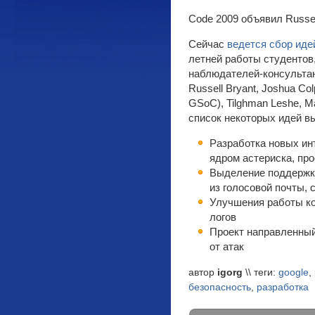
Code 2009 объявил Russel
Сейчас
ведется сбор иде
летней работы студентов,
наблюдателей-консультан
Russell Bryant,
Joshua Col
GSoC),
Tilghman Leshe,
M
список некоторых идей в
Разработка новых ин
ядром астериска, пр
Выделение поддержк
из голосовой почты, 
Улучшения работы ко
логов
Проект направленный
от атак
автор
igorg
\\ теги:
google
,
безопасность
,
разработка