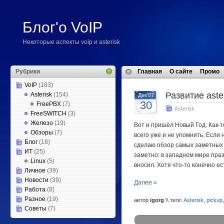
Блог'о VoIP
Некоторые аспекты voip и asterisk
Рубрики
Главная
О сайте
Промо
VoIP
(183)
Развитие aste
Asterisk
(154)
Дек'07
30
FreePBX
(7)
Asterisk
FreeSWITCH
(3)
Железо
(19)
Вот и пришёл Новый Год. Как-т
Обзоры
(7)
всего уже и не упомнить. Если
Блог
(18)
сделаю обзор самых заметных н
ИТ
(25)
заметно: в западном мире пра
Linux
(5)
вносил. Хотя что-то конечно е
Личное
(39)
Новости
(39)
Далее »
Работа
(8)
Разное
(19)
автор
igorg
\\ теги:
Asterisk
,
pickup
Советы
(7)