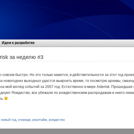
Идеи к разработке
risk за неделю #3
о совсем быстро. Но это только кажется, в действительности за этот год про
 на новогодних выходных удастся выкроить время, то посмотрю архивы, смахн
а мой взгляд событий за 2007 год. Естественно в мире Asterisk. Прошедшая
зднуют Рождество, все убежали по рождественским распродажам и никто ник
сть
,
новый год
,
очереди
,
реалтайм
,
рождество