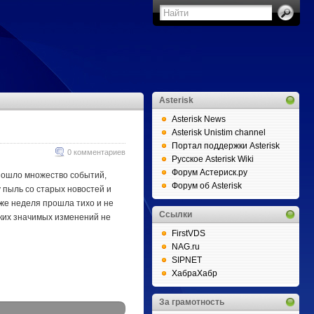
Asterisk
Asterisk News
Asterisk Unistim channel
Портал поддержки Asterisk
0 комментариев
Русское Asterisk Wiki
Форум Астериск.ру
изошло множество событий,
Форум об Asterisk
у пыль со старых новостей и
 же неделя прошла тихо и не
Ссылки
аких значимых изменений не
FirstVDS
NAG.ru
SIPNET
ХабраХабр
За грамотность