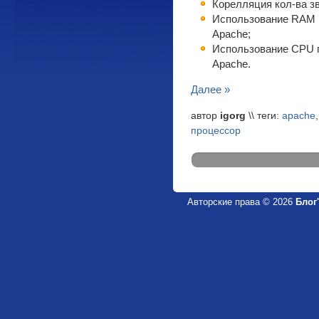
Корелляция кол-ва зв
Использование RAM п
Apache;
Использование CPU п
Apache.
Далее »
автор
igorg
\\ теги:
apache
процессор
Авторские права © 2026
Блог