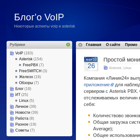
Блог'о VoIP
Некоторые аспекты voip и asterisk
Рубрики
Главная
О сайте
Промо
VoIP
(183)
Простой монит
Asterisk
(154)
мая'10
26
FreePBX
(7)
Asterisk
,
Linux
FreeSWITCH
(3)
Железо
(19)
Компания «Линия24» вып
Обзоры
(7)
приложение
для наблюд
Блог
(18)
сервером с Asterisk PBX.
ИТ
(25)
отслеживаемых величин 
Linux
(5)
себя:
Личное
(39)
Новости
(39)
Количествово звонков
Работа
(8)
Общая загрузка сист
Разное
(19)
Average);
Советы
(7)
Общее использовани