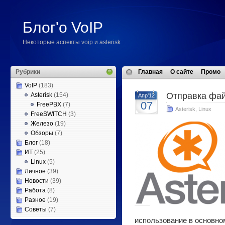
Блог'о VoIP
Некоторые аспекты voip и asterisk
Рубрики
Главная
О сайте
Промо
VoIP
(183)
Отправка файл
Asterisk
(154)
Апр'12
07
FreePBX
(7)
Asterisk
,
Linux
FreeSWITCH
(3)
Железо
(19)
Обзоры
(7)
Блог
(18)
ИТ
(25)
Linux
(5)
Личное
(39)
Новости
(39)
Работа
(8)
Разное
(19)
Советы
(7)
использование в основном