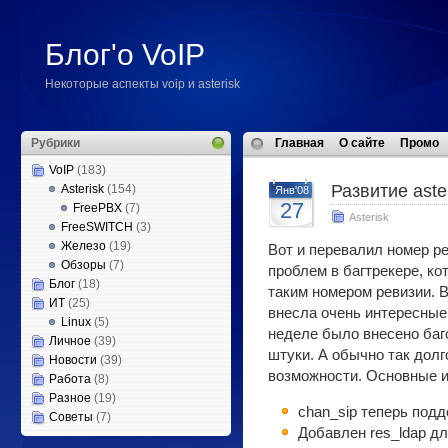
Блог'о VoIP
Некоторые аспекты voip и asterisk
Рубрики
Главная
О сайте
Промо
VoIP
(183)
Развитие aste
Asterisk
(154)
Янв'08
27
FreePBX
(7)
Asterisk
FreeSWITCH
(3)
Железо
(19)
Вот и перевалил номер ре
Обзоры
(7)
проблем в багтрекере, ко
Блог
(18)
таким номером ревизии. В
ИТ
(25)
внесла очень интересные 
Linux
(5)
неделе было внесено баг
Личное
(39)
штуки. А обычно так долг
Новости
(39)
возможности. Основные и
Работа
(8)
Разное
(19)
chan_sip теперь под
Советы
(7)
Добавлен res_ldap дл