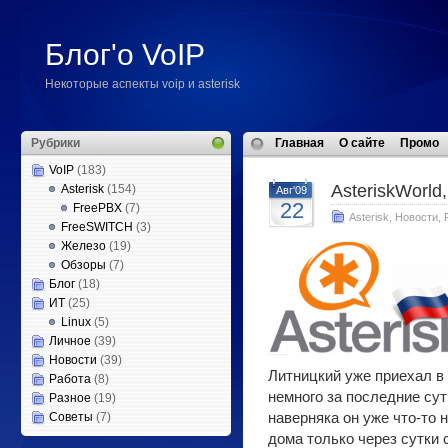
Блог'о VoIP
Некоторые аспекты voip и asterisk
Рубрики
Главная
О сайте
Промо
VoIP
(183)
AsteriskWorld,
Asterisk
(154)
Авг'09
22
FreePBX
(7)
Asterisk
,
Новости
,
FreeSWITCH
(3)
Железо
(19)
Обзоры
(7)
Блог
(18)
ИТ
(25)
Linux
(5)
Личное
(39)
Новости
(39)
Литницкий уже приехал в 
Работа
(8)
немного за последние сутк
Разное
(19)
Советы
(7)
наверняка он уже что-то 
дома только через сутки 