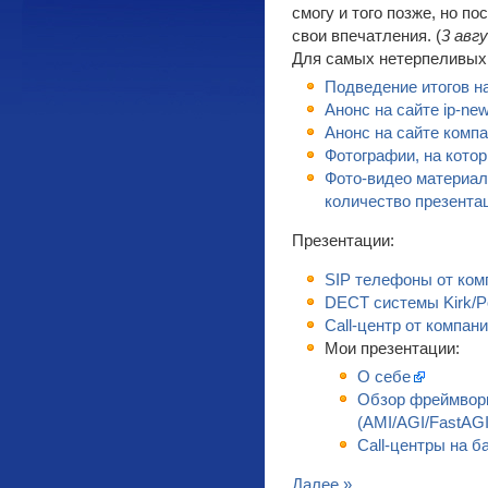
смогу и того позже, но п
свои впечатления. (
3 авг
Для самых нетерпеливых
Подведение итогов н
Анонс на сайте ip-new
Анонс на сайте компа
Фотографии, на кото
Фото-видео материал
количество презентац
Презентации:
SIP телефоны от ком
DECT системы Kirk/P
Call-центр от компан
Мои презентации:
О себе
Обзор фреймворк
(AMI/AGI/FastAGI
Call-центры на ба
Далее »