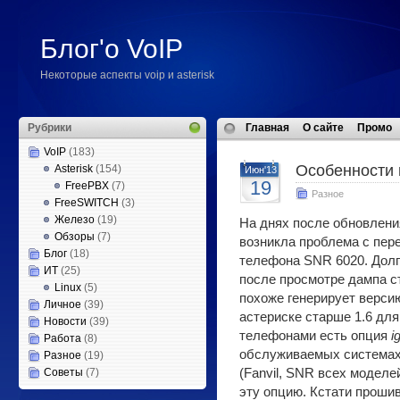
Блог'о VoIP
Некоторые аспекты voip и asterisk
Рубрики
Главная
О сайте
Промо
VoIP
(183)
Особенности н
Asterisk
(154)
Июн'13
19
FreePBX
(7)
Разное
FreeSWITCH
(3)
Железо
(19)
На днях после обновлени
Обзоры
(7)
возникла проблема с пер
Блог
(18)
телефона SNR 6020. Долг
ИТ
(25)
после просмотре дампа с
Linux
(5)
похоже генерирует верси
Личное
(39)
астериске старше 1.6 для
Новости
(39)
телефонами есть опция
i
Работа
(8)
обслуживаемых системах 
Разное
(19)
Советы
(7)
(Fanvil, SNR всех моделей
эту опцию. Кстати прошив