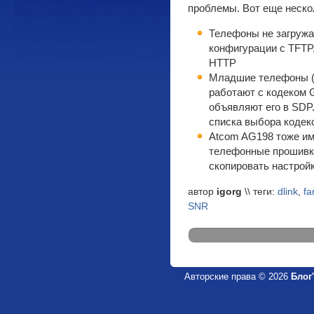
проблемы. Вот еще неско
Телефоны не загружа
конфигурации с TFTP,
HTTP
Младшие телефоны (
работают с кодеком G
объявляют его в SDP.
списка выбора кодек
Atcom AG198 тоже име
телефонные прошивки
скопировать настройк
автор
igorg
\\ теги:
dlink
,
fa
SNR
Авторские права © 2026
Блог