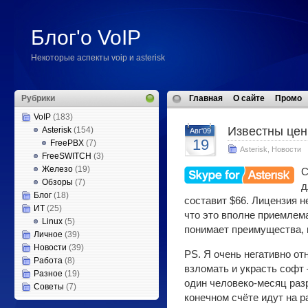
Блог'о VoIP
Некоторые аспекты voip и asterisk
Рубрики
Главная
О сайте
Промо
VoIP
(183)
Известны цен
Asterisk
(154)
Авг'09
19
FreePBX
(7)
Asterisk
,
Новости
FreeSWITCH
(3)
Железо
(19)
С
Обзоры
(7)
д
Блог
(18)
составит $66. Лицензия н
ИТ
(25)
что это вполне приемлема
Linux
(5)
понимает преимущества,
Личное
(39)
Новости
(39)
PS. Я очень негативно отн
Работа
(8)
взломать и украсть софт
Разное
(19)
один человеко-месяц разр
Советы
(7)
конечном счёте идут на р