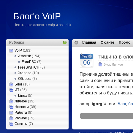
Блог'о VoIP
Некоторые аспекты voip и asterisk
Рубрики
Главная
О сайте
Промо
VoIP
(183)
Тишина в бло
Asterisk
(154)
Фев'08
06
FreePBX
(7)
Блог
,
Личное
FreeSWITCH
(3)
Железо
(19)
Причина долгой тишины в 
Обзоры
(7)
самый обычный и примити
Блог
(18)
отойти, валяюсь с темпе
ИТ
(25)
обязательно буду писать,
Linux
(5)
Личное
(39)
автор
igorg
\\ теги:
Блог
,
бо
Новости
(39)
Работа
(8)
Разное
(19)
Советы
(7)