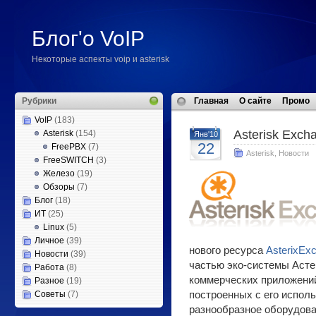
Блог'о VoIP
Некоторые аспекты voip и asterisk
Рубрики
Главная
О сайте
Промо
VoIP
(183)
Asterisk Exch
Asterisk
(154)
Янв'10
22
FreePBX
(7)
Asterisk
,
Новости
FreeSWITCH
(3)
Железо
(19)
Обзоры
(7)
Блог
(18)
ИТ
(25)
Linux
(5)
Личное
(39)
нового ресурса
AsterixEx
Новости
(39)
частью эко-системы Астер
Работа
(8)
коммерческих приложений
Разное
(19)
Советы
(7)
построенных с его испол
разнообразное оборудова