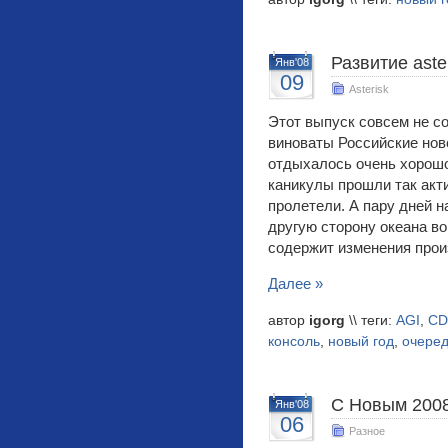
Развитие aste
Янв'08
09
Asterisk
Этот выпуск совсем не с
виноваты Российские нов
отдыхалось очень хорошо
каникулы прошли так акти
пролетели. А пару дней н
другую сторону океана во
содержит изменения прои
Далее »
автор
igorg
\\ теги:
AGI
,
CD
консоль
,
новый год
,
очере
С Новым 2008
Янв'08
06
Разное