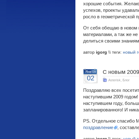
хорошие события. Желаю
успехов, проекты удавали
росло в геометрической п
От себя обещаю в новом 
материалами, а так же не
делиться своими знаниям
автор
igorg
\\ теги:
новый г
C новым 2009
Янв'09
02
Asterisk
,
Блог
Поздравляю всех посетит
наступившим 2009 годом!
наступившем году, больш
запланированного! И ника
PS. Отдельное спасибо 
поздравление
, составл
автор
igorg
\\ теги:
новый г