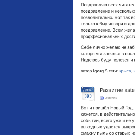
Поздравляю всех читател
поздравление и несколько
позволительно. Вот так в
только к 6му января и до
поздравление. Всем жела
проффесиональных достиж
Себе лично желаю не заб
которым я занялся в пос
Надеюсь буду полезен и в
автор
igorg
\\ теги:
крыса
,
Развитие aste
Дек'07
30
Asterisk
Вот и пришёл Новый Год. 
кажется, в действительно
событий, всего уже и не 
выходных удастся выкрои
смахну пыль со старых н