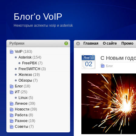
Блог'о VoIP
Некоторые аспекты voip и asterisk
Рубрики
Главная
О сайте
Промо
VoIP
(183)
С Новым годо
Asterisk
(154)
Янв'10
02
FreePBX
(7)
Блог
FreeSWITCH
(3)
Железо
(19)
Обзоры
(7)
Блог
(18)
ИТ
(25)
Linux
(5)
Личное
(39)
Новости
(39)
Работа
(8)
Разное
(19)
Советы
(7)