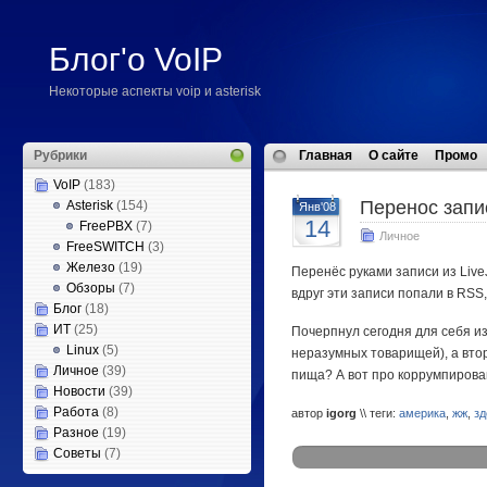
Блог'о VoIP
Некоторые аспекты voip и asterisk
Рубрики
Главная
О сайте
Промо
VoIP
(183)
Перенос запи
Asterisk
(154)
Янв'08
14
FreePBX
(7)
Личное
FreeSWITCH
(3)
Железо
(19)
Перенёс руками записи из LiveJ
Обзоры
(7)
вдруг эти записи попали в RSS,
Блог
(18)
ИТ
(25)
Почерпнул сегодня для себя и
Linux
(5)
неразумных товарищей), а вто
Личное
(39)
пища? А вот про коррумпирова
Новости
(39)
Работа
(8)
автор
igorg
\\ теги:
америка
,
жж
,
зд
Разное
(19)
Советы
(7)