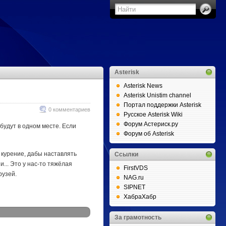
Asterisk
Asterisk News
Asterisk Unistim channel
Портал поддержки Asterisk
0 комментариев
Русское Asterisk Wiki
Форум Астериск.ру
 будут в одном месте. Если
Форум об Asterisk
 курение, дабы наставлять
Ссылки
... Это у нас-то тяжёлая
FirstVDS
рузей.
NAG.ru
SIPNET
ХабраХабр
За грамотность