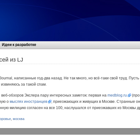
Идеи к разработке
сей из LJ
ournal, написанные год-два назад. Не так много, но всё-таки свой труд. Пусть
 извиняюсь за такой спам.
з веб-обзоров Экслера пару интересных заметок: первая на
medblog.ru
(про
рую о
мыслях иностранцев
, приезжающих и живущих в Москве. Странные они
нную милицию согласен на все 100, наслушался от приезжавших из Москвы д
оровье
,
москва