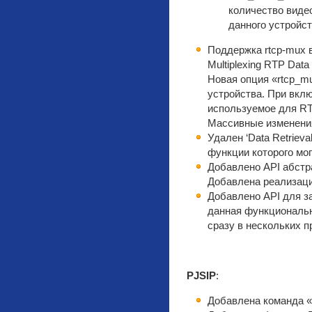
количество видео
данного устройст
Поддержка rtcp-mux в
Multiplexing RTP Data 
Новая опция «rtcp_m
устройства. При вк
используемое для RT
Массивные изменения 
Удален ‘Data Retrieva
функции которого мо
Добавлено API абстр
Добавлена реализаци
Добавлено API для з
данная функциональн
сразу в нескольких 
PJSIP
:
Добавлена команда «p