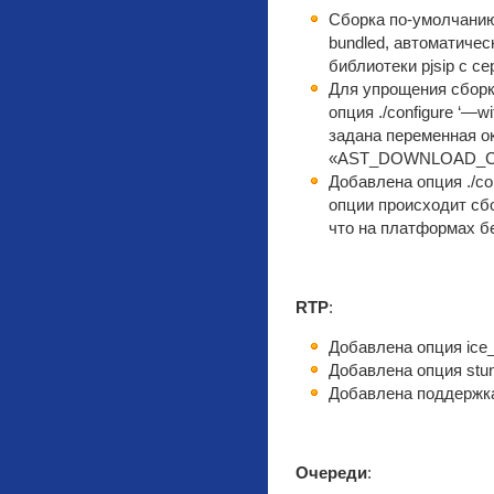
Сборка по-умолчанию 
bundled, автоматиче
библиотеки pjsip с се
Для упрощения сборк
опция ./configure ‘—w
задана переменная о
«AST_DOWNLOAD_C
Добавлена опция ./con
опции происходит сбо
что на платформах бе
RTP
:
Добавлена опция ice_bl
Добавлена опция stun_b
Добавлена поддержка 
Очереди
: