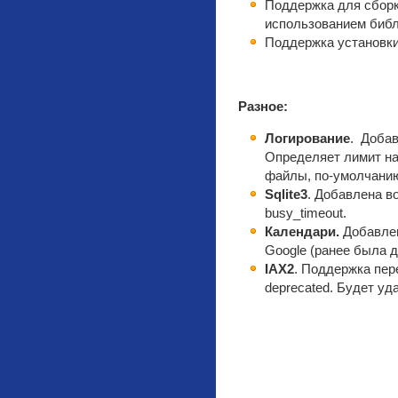
Поддержка для сборки
использованием библи
Поддержка установки u
Разное:
Логирование
. Добав
Определяет лимит на 
файлы, по-умолчанию
Sqlite3
. Добавлена в
busy_timeout.
Календари.
Добавлен
Google (ранее была д
IAX2
. Поддержка пере
deprecated. Будет уд