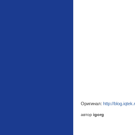
Оригинал:
http://blog.iqtek
автор
igorg