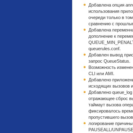
Добавлена опция
ann
использования прило
очереди только в том
сравнению с прошлы
Добавлена перемен
дополнение к пере
QUEUE_MIN_PENALTY
queuerules.conf.
Добавлен вывод прио
запрос QueueStatus.
Возможность изменен
CLI или AMI.
Добавлено приложен
исходящих вызовов и
Добавлено queue_lo
отражающее сброс вы
таймаут вызова опера
фиксировалось время
пропустившего вызов
логирование причины
PAUSEALL/UNPAUSEAL