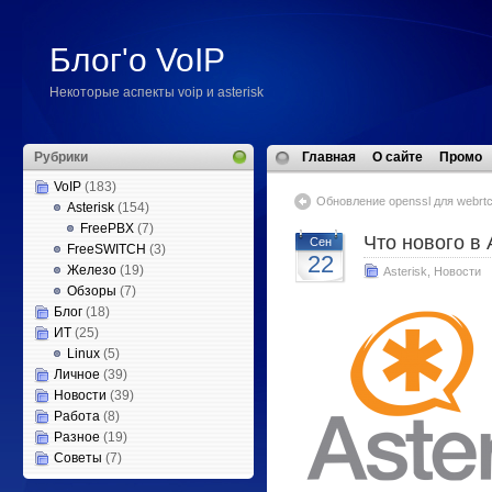
Блог'о VoIP
Некоторые аспекты voip и asterisk
Рубрики
Главная
О сайте
Промо
VoIP
(183)
Обновление openssl для webrt
Asterisk
(154)
FreePBX
(7)
Что нового в 
Сен
FreeSWITCH
(3)
22
Железо
(19)
Asterisk
,
Новости
Обзоры
(7)
Блог
(18)
ИТ
(25)
Linux
(5)
Личное
(39)
Новости
(39)
Работа
(8)
Разное
(19)
Советы
(7)