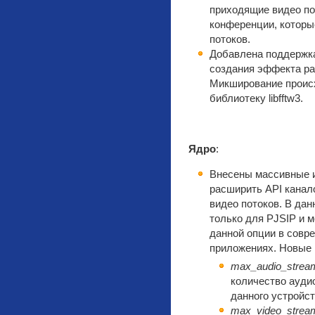
приходящие видео по
конференции, которы
потоков.
Добавлена поддержка
создания эффекта ра
Микширование происх
библиотеку libfftw3.
Ядро
:
Внесены массивные и
расширить API канал
видео потоков. В да
только для PJSIP и 
данной опции в сов
приложениях. Новые 
max_audio_strea
количество аудио
данного устройст
max_video_strea