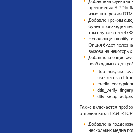
Добавлена функция 
приложения SIPDtmf
изменить режим DTMF
Добавлен режим auto
будет произведен пер
том случае если 4733
Новая опция «notify_e
Опция будет полезна
вызова на некоторых 
Добавлена опция «we
необходимых для ра
rtcp-mux, use_avp
use_received_tra
media_encryption=
dtls_verify=fingerp
dtls_setup=actpa
Также включается пробро
отправляются h264 RTCP
Добавлена поддержк
нескольких медиа по