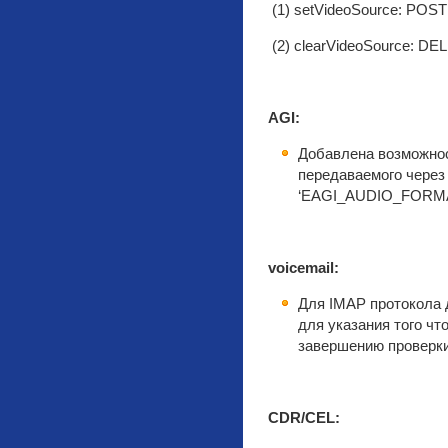
(1) setVideoSource: POST 
(2) clearVideoSource: DEL
AGI:
Добавлена возможно
передаваемого через
‘EAGI_AUDIO_FORMA
voicemail:
Для IMAP протокола д
для указания того чт
завершению проверки
CDR/CEL: