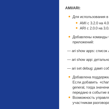
AMI/ARI:
Для использования в 
AMI с 3.2.0 на 4.0
ARI с 2.0.0 на 3.0
Добавлены команды C
приложений:
— ari show apps: список
— ari show app: детальн
— ari set debug: дамп с
Добавлена поддержка
Если добавить «chann
general, тогда значе
передано в событие в
Возможность управля
участникам разговор