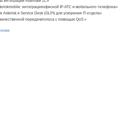
 интеграции Asteriskи 1С»
teriskmobile: интеграцияофисной IP-АТС и мобильного телефона»
Asterisk и Service Desk (GLPI) для ускорения IT-отдела»
качественной передачиголоса с помощью QoS.»
осква