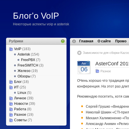
Блог'о VoIP
Некоторые аспекты voip и asterisk
Рубрики
Главная
О сайте
Промо
VoIP
(183)
Зависимости для сборки Kazo
Asterisk
(154)
FreePBX
(7)
AsterConf 201
Авг
FreeSWITCH
(3)
06
Железо
(19)
Разное
Обзоры
(7)
ОЧень хорошо что традиция про
Блог
(18)
конференция. На этот раз дли
ИТ
(25)
Linux
(5)
Рекомендую посетить, хотя сам 
Личное
(39)
Новости
(39)
Сергей Грушко «Внедрени
Работа
(8)
Николай Шакин «CTI-прил
Разное
(19)
Михаил Халимоненко «Пов
Советы
(7)
Александр Аникин «Релиз 