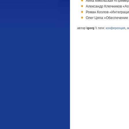
Анна Мжельская «Примеры
Александр Ключников «As
Роман Козлов «Интеграция 
Олег Цяпа «Обеспечение 
автор
igorg
\\ теги:
конференция
,
м