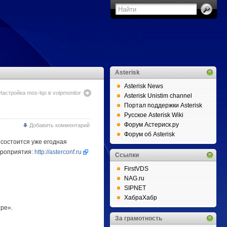
Asterisk
Asterisk News
Настройка mos-lqo в voipmonitor
Asterisk Unistim channel
Портал поддержки Asterisk
Русское Asterisk Wiki
Форум Астериск.ру
Добавить комментарий
Форум об Asterisk
 состоится уже егодная
ероприятия:
http://asterconf.ru
Ссылки
FirstVDS
NAG.ru
SIPNET
ХабраХабр
ре».
За грамотность