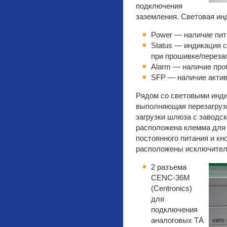
подключения
заземления. Световая ин
Power — наличие пи
Status — индикация 
при прошивке/перезаг
Alarm — наличие про
SFP — наличие актив
Рядом со световыми инди
выполняющая перезагрузк
загрузки шлюза с заводс
расположена клемма для 
постоянного питания и кн
расположены исключител
2 разъема
CENC-36M
(Centronics)
для
подключения
аналоговых ТА