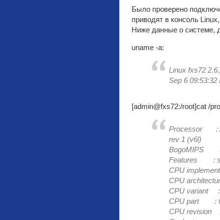
Было проверено подключен
приводят в консоль Linux
Ниже данные о системе, д
uname -a:
Linux fxs72 2.
Sep 6 09:53:3
[admin@fxs72:/root]cat /pro
Processor : A
rev 1 (v6l)
BogoMIPS : 
Features : swp
CPU implemente
CPU architectu
CPU variant :
CPU part : 
CPU revision 