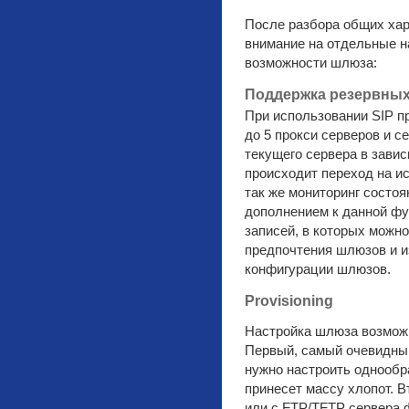
После разбора общих хар
внимание на отдельные н
возможности шлюза:
Поддержка резервных
При использовании SIP п
до 5 прокси серверов и с
текущего сервера в зави
происходит переход на ис
так же мониторинг состо
дополнением к данной ф
записей, в которых можн
предпочтения шлюзов и и
конфигурации шлюзов.
Provisioning
Настройка шлюза возмож
Первый, самый очевидны
нужно настроить однообр
принесет массу хлопот. В
или с FTP/TFTP сервера 