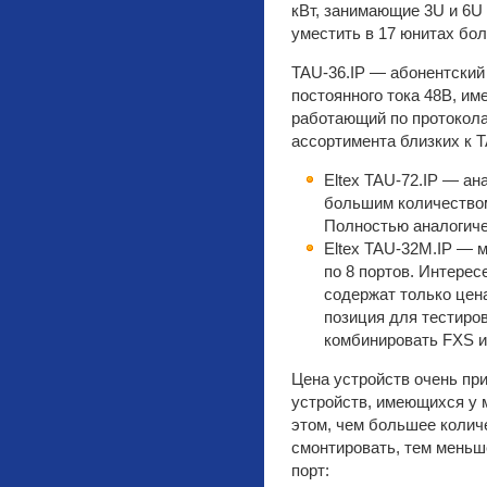
кВт, занимающие 3U и 6U 
уместить в 17 юнитах бо
TAU-36.IP — абонентский
постоянного тока 48В, и
работающий по протоколам
ассортимента близких к T
Eltex TAU-72.IP — ан
большим количеством
Полностью аналогич
Eltex TAU-32M.IP —
по 8 портов. Интерес
содержат только цен
позиция для тестиро
комбинировать FXS и
Цена устройств очень пр
устройств, имеющихся у м
этом, чем большее колич
смонтировать, тем меньше
порт: