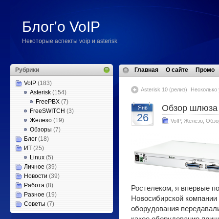
Блог'о VoIP
Некоторые аспекты voip и asterisk
Рубрики
Главная
О сайте
Промо
VoIP
(183)
Asterisk 10 (релиз)
Несколько 
Asterisk
(154)
FreePBX
(7)
Обзор шлюза 
Янв
FreeSWITCH
(3)
26
Железо
(19)
VoIP
,
Железо
,
Обзо
Обзоры
(7)
Блог
(18)
ИТ
(25)
Linux
(5)
Личное
(39)
Новости
(39)
Работа
(8)
Ростелеком, я впервые п
Разное
(19)
Новосибирской компании 
Советы
(7)
оборудования передавали