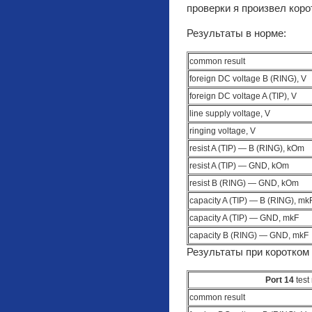
проверки я произвел коро
Результаты в норме:
common result
foreign DC voltage B (RING), V
foreign DC voltage A (TIP), V
line supply voltage, V
ringing voltage, V
resist A (TIP) — B (RING), kOm
resist A (TIP) — GND, kOm
resist B (RING) — GND, kOm
capacity A (TIP) — B (RING), mk
capacity A (TIP) — GND, mkF
capacity B (RING) — GND, mkF
Результаты при коротком
Port 14
test 
common result