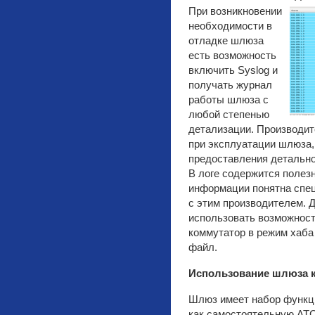
При возникновении
необходимости в
отладке шлюза
есть возможность
включить Syslog и
получать журнал
работы шлюза с
любой степенью
детализации. Производит
при эксплуатации шлюза,
предоставления детальн
В логе содержится полез
информации понятна спе
с этим производителем. 
использовать возможнос
коммутатор в режим хаба 
файл.
Использование шлюза 
Шлюз имеет набор функци
как самостоятельную АТС