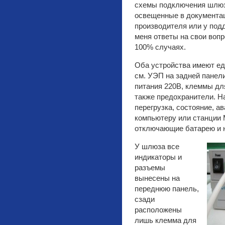
схемы подключения шлюз
освещенные в документац
производителя или у под
меня ответы на свои воп
100% случаях.
Оба устройства имеют еди
см. УЭП на задней панел
питания 220В, клеммы для
также предохранители. На
перегрузка, состояние, а
компьютеру или станции 
отключающие батарею и н
У шлюза все
индикаторы и
разъемы
вынесены на
переднюю панель,
сзади
расположены
лишь клемма для