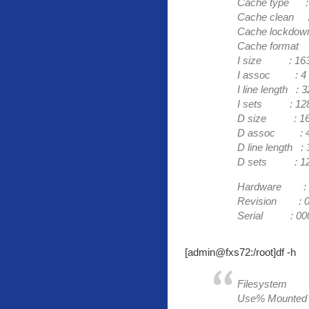
Cache type : 
Cache clean :
Cache lockdown
Cache format 
I size : 16
I assoc : 4
I line length : 3
I sets : 12
D size : 16
D assoc : 
D line length : 
D sets : 1
Hardware : C
Revision : 0
Serial : 000
[admin@fxs72:/root]df -h
Filesystem
Use% Mounted