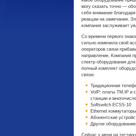
какое оборудование приш
могу сказать точно — об
себя внимание благодар
реакции на замечания. Эл
компания заслуживает ув
Со времени первого знако
сильно изменила свой ас
операторов связи прибав
направление. Компания п
спектр оборудования для
полный комплект оборуд
связи:
Традиционная телеф
VoIP: платы TM.IP и 
станции и многочисл
Softswitch ECSS-10
Ethernet коммутаторы
Абонентские устройс
Другое оборудование
Сейчас у меня на тестир