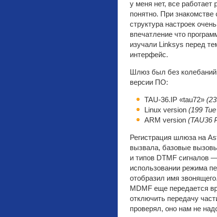
у меня нет, все работает 
понятно. При знакомстве 
структура настроек очень
впечатление что програм
изучали Linksys перед те
интерфейс.
Шлюз был без колебаний 
версии ПО:
TAU-36.IP «tau72»
(23
Linux version
(199 Tue
ARM version
(TAU36 P
Регистрация шлюза на As
вызвала, базовые вызовы
и типов DTMF сигналов —
использовании режима пе
отобразил имя звонящего
MDMF еще передается вре
отключить передачу част
проверял, оно нам не надо