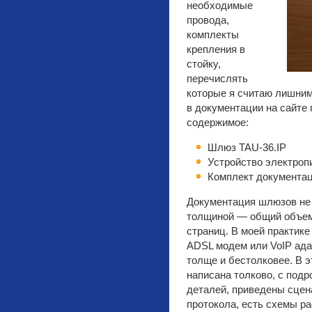
необходимые
провода,
комплекты
крепления в
стойку,
перечислять
которые я считаю лишним
в документации на сайте
содержимое:
Шлюз TAU-36.IP
Устройство электроп
Комплект документац
Документация шлюзов не 
толщиной — общий объем
страниц. В моей практике
ADSL модем или VoIP ада
толще и бестолковее. В 
написана толково, с под
деталей, приведены сцен
протокола, есть схемы р