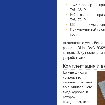
1375 р. за порт — пр
TAU-36.IP
940 р. за порт — при
TAU-72.IP
860 р. — при установ
При упомянутой тыся
порт
Аналогичные устройства,
ранее — DLink DVG-2032S
выводы будут основаны н
устройствами.
Комплектация и в
Ко мне шлюз и
устройство
питания приехали
во внушительного
вида коробке, в
которой
находились все