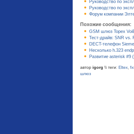
Руководство по эксп
Руководство по эксп
Форум компании Элт
Похожие сообщения:
GSM шлюз Topex VoiB
Тест-драйв: SNR vs. F
DECT-телефон Siemen
Несколько h.323 endpo
Развитие asterisk #9 
автор
igorg
\\ теги:
Eltex
,
fx
шлюз