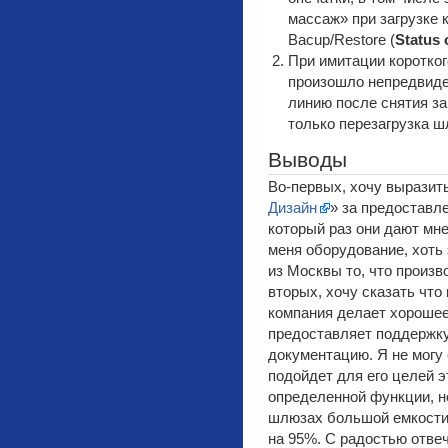
массаж» при загрузке 
Bacup/Restore (
Status 
При имитации коротког
произошло непредвиде
линию после снятия з
только перезагрузка ш
Выводы
Во-первых, хочу выразит
Дизайн
» за предоставл
который раз они дают мн
меня оборудование, хоть
из Москвы то, что произв
вторых, хочу сказать что
компания делает хорошее
предоставляет поддержку
документацию. Я не могу 
подойдет для его целей э
определенной функции, н
шлюзах большой емкости 
на 95%. С радостью отвеч