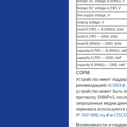
foreign DC voltage B (RING), V
foreign DC voltage A (TIP), V
line supply voltage, V
ringing voltage, V
resist A (TIP) — B (RING), kOm
resist A (TIP) — GND, kOm
resist B (RING) — GND, kOm
capacity A (TIP) — B (RING), mk
capacity A (TIP) — GND, mkF
capacity B (RING) — GND, mkF
СОРМ
Устройство имеет поддер
рекомендацией
rfc3924
устройство может быть п
протоколу SNMPv3, после
запрошенные медиа-данн
перехвата используются
IP-TAP-MIB.my
и
CISCO
Возможности отладки