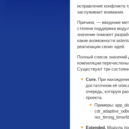
исправление конфликта т
заслуживает внимания.
Причина — введение мет
степени поддержки модул
значение поможет разраб
какие возможности asteri
реализации своих идей.
Полный список значений
компиляции перечислены
Существуют три состояни
Core.
При нахождении
достаточном её опис
очередь, которую ра
проекта.
Примеры: app_dial
cdr_adaptive_odbc
res_timing_timerf
Extended.
Модуль по