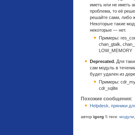
иметь или не иметь а
проблема, то её реш
решайте сами, либо ж
Некоторые такие мод
некоторые — нет.
Примеры: res_con
chan_gtalk, chan_
LOW_MEMORY
Deprecated.
Для таки
сам модуль в течении
будет удален из дере
Примеры: cdr_my
cdr_sqlite
Похожие сообщения:
Helpdesk, пряники д
автор
igorg
\\ теги:
модули