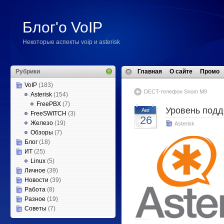
Блог'о VoIP
Некоторые аспекты voip и asterisk
Рубрики
Главная
О сайте
Промо
VoIP
(183)
DECT-телефон Snom M9
Asterisk
(154)
FreePBX
(7)
Уровень под
Авг
FreeSWITCH
(3)
26
Железо
(19)
Asterisk
Обзоры
(7)
Блог
(18)
ИТ
(25)
Linux
(5)
Личное
(39)
Новости
(39)
Работа
(8)
Разное
(19)
Советы
(7)