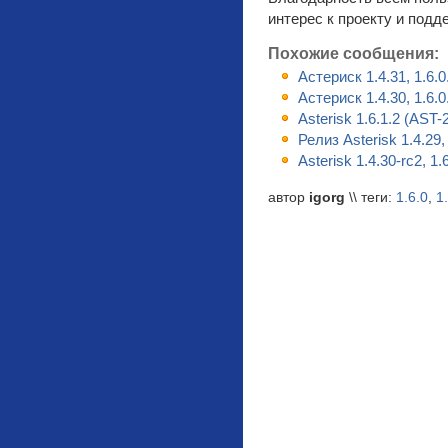
интерес к проекту и подд
Похожие сообщения:
Астериск 1.4.31, 1.6.0.
Астериск 1.4.30, 1.6.0.
Asterisk 1.6.1.2 (AST
Релиз Asterisk 1.4.29, 
Asterisk 1.4.30-rc2, 1.
автор
igorg
\\ теги:
1.6.0
,
1