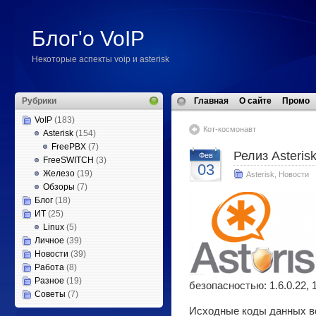
Блог'о VoIP
Некоторые аспекты voip и asterisk
Рубрики
Главная
О сайте
Промо
VoIP
(183)
Кот-космонавт
Asterisk
(154)
FreePBX
(7)
Релиз Asterisk
Фев
FreeSWITCH
(3)
03
Железо
(19)
Asterisk
,
Новости
Обзоры
(7)
Блог
(18)
ИТ
(25)
Linux
(5)
Личное
(39)
Новости
(39)
Работа
(8)
Разное
(19)
безопасностью: 1.6.0.22, 1.
Советы
(7)
Исходные коды данных в