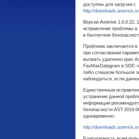
доступны для загрузки с
http://downloads.asterisk.o
Версии Asterisk 1.6.0.22, 
исправление проблемы в и
в бюллетене безопаснос
Проблема заключается в
при согласовании парамет
вызвать удаленно крах A
FaxMaxDatagram в SDP, 
либо слишком большое зн
наблюдаться, если данно
Единственным исправлени
устранение данной пробл
информации рекомендует
безопасности AST-2010-00
одновременно.
http://downloads.asterisk.o
Благодарность всем поль