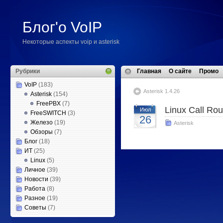
Блог'о VoIP
Некоторые аспекты voip и asterisk
Рубрики
Главная
О сайте
Промо
VoIP
(183)
Asterisk 1.4.26
Asterisk
(154)
FreePBX
(7)
Linux Call Rou
Июл
FreeSWITCH
(3)
26
Железо
(19)
Asterisk
Обзоры
(7)
Блог
(18)
ИТ
(25)
Linux
(5)
Личное
(39)
Новости
(39)
Работа
(8)
Разное
(19)
Советы
(7)