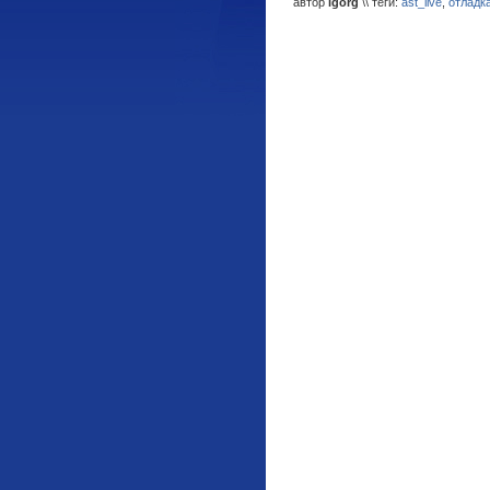
автор
igorg
\\ теги:
ast_live
,
отладк