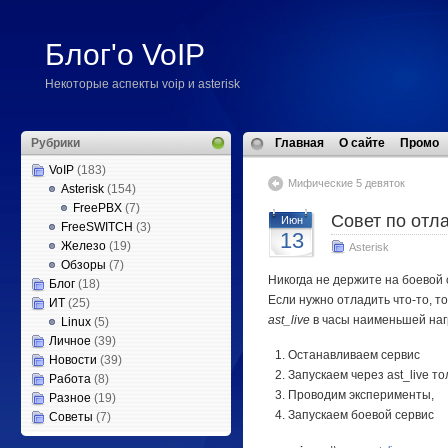
Блог'о VoIP
Некоторые аспекты voip и asterisk
Рубрики
Главная
О сайте
Промо
VoIP
(183)
Мифические 5 девяток
Asterisk
(154)
FreePBX
(7)
Совет по отл
Июн
FreeSWITCH
(3)
13
Железо
(19)
Asterisk
Обзоры
(7)
Никогда не держите на боевой 
Блог
(18)
Если нужно отладить что-то, т
ИТ
(25)
ast_live
в часы наименьшей наг
Linux
(5)
Личное
(39)
Останавливаем сервис
Новости
(39)
Запускаем через ast_live т
Работа
(8)
Проводим эксперименты,
Разное
(19)
Запускаем боевой сервис
Советы
(7)