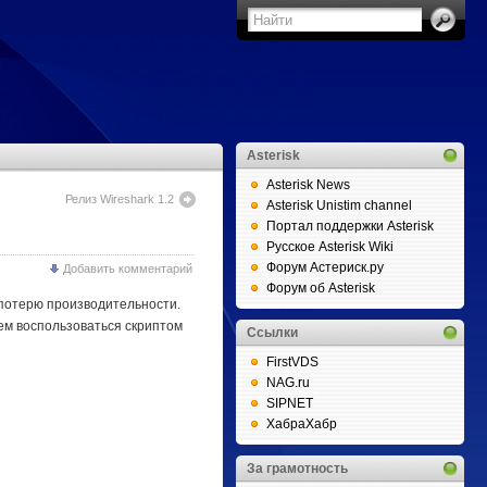
Asterisk
Asterisk News
Релиз Wireshark 1.2
Asterisk Unistim channel
Портал поддержки Asterisk
Русское Asterisk Wiki
Форум Астериск.ру
Добавить комментарий
Форум об Asterisk
 потерю производительности.
тем воспользоваться скриптом
Ссылки
FirstVDS
NAG.ru
SIPNET
ХабраХабр
За грамотность