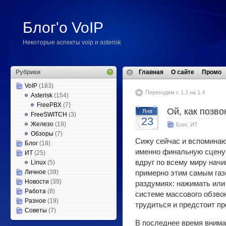
Блог'о VoIP
Некоторые аспекты voip и asterisk
Рубрики
Главная
О сайте
Промо
VoIP
(183)
Переходим с 1.2 на 1.4
Asterisk
(154)
FreePBX
(7)
Ой, как позво
Янв
FreeSWITCH
(3)
23
Железо
(19)
Блог
,
ИТ
Обзоры
(7)
Сижу сейчас и вспомина
Блог
(18)
именно финальную сцену 
ИТ
(25)
вдруг по всему миру нач
Linux
(5)
Личное
(39)
примерно этим самым газ
Новости
(39)
раздумиях: нажимать или 
Работа
(8)
системе массового обзвон
Разное
(19)
трудиться и предстоит пр
Советы
(7)
В последнее время внима