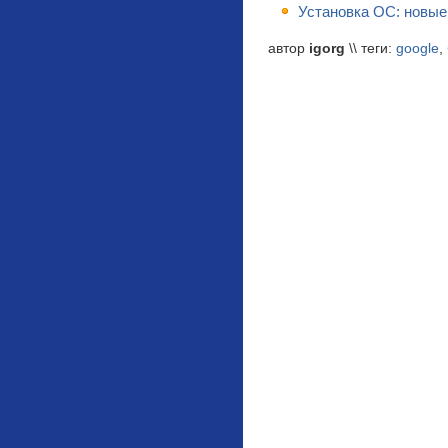
Установка ОС: новые
автор
igorg
\\ теги:
google
,