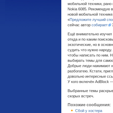
мобильной техники, рано 
Nokia 6085. Рекомендую 
новой мобильной технике
«
Предложите лучший спо
сейчас автор
собирает
3
Ещё внимательно изучил 
откда и по каким поисков
экзотические, но в основ
судить что нужно народу.
чтобы написать по ним. 
выбирать темы для самос
Добрые люди нажимают на
разбогатею. Кстати, при
довольно интересные ссы
У кого включён AdBlock 
Выбранные темы раскрыва
скорых встреч.
Похожие сообщения:
Сбой у хостера