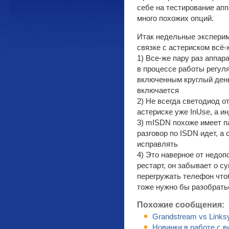
себе на тестирование апп
много похожих опций.
Итак недельные эксперим
связке с астериском всё-
1) Все-же пару раз аппара
в процессе работы регуля
включенным круглый день
включается
2) Не всегда светодиод о
астериске уже InUse, а и
3) mISDN похоже имеет па
разговор по ISDN идет, а 
исправлять
4) Это наверное от недоп
рестарт, он забывает о 
перегружать телефон что
тоже нужно бы разобрать
Похожие сообщения:
Grandstream vs Links
Новинки в работе с в