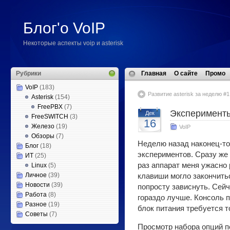
Блог'о VoIP
Некоторые аспекты voip и asterisk
Рубрики
Главная
О сайте
Промо
VoIP
(183)
Развитие asterisk за неделю #1
Asterisk
(154)
FreePBX
(7)
Эксперимент
Дек
FreeSWITCH
(3)
16
Железо
(19)
VoIP
Обзоры
(7)
Неделю назад наконец-то
Блог
(18)
экспериментов. Сразу же
ИТ
(25)
раз аппарат меня ужасно
Linux
(5)
Личное
(39)
клавиши могло закончить
Новости
(39)
попросту зависнуть. Сей
Работа
(8)
гораздо лучше. Консоль 
Разное
(19)
блок питания требуется 
Советы
(7)
Просмотр набора опций п