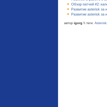
Обзор патчей #2: кал
Развитие asterisk за
Развитие asterisk за
автор
igorg
\\ теги:
Asterisk