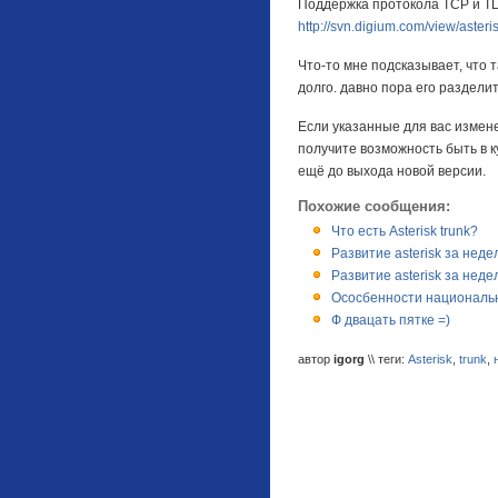
Поддержка протокола TCP и TL
http://svn.digium.com/view/asteris
Что-то мне подсказывает, что 
долго. давно пора его раздели
Если указанные для вас измене
получите возможность быть в 
ещё до выхода новой версии.
Похожие сообщения:
Что есть Asterisk trunk?
Развитие asterisk за неде
Развитие asterisk за неде
Ососбенности националь
Ф двацать пятке =)
автор
igorg
\\ теги:
Asterisk
,
trunk
,