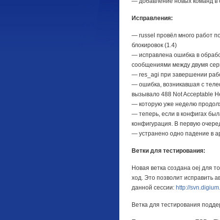
— добавление новых команд в c
Исправления:
— russel провёл много работ п
блокировок (1.4)
— исправлена ошибка в обработ
сообщениями между двумя серве
— res_agi при завершении рабо
— ошибка, возникавшая с теле
вызывало 488 Not Acceptable H
— которую уже неделю продолжа
— теперь, если в конфигах бы
конфигурация. В первую очередь
— устранено одно падение в a
Ветки для тестирования:
Новая ветка создана oej для то
ход. Это позволит исправить а
данной сессии:
http://svn.digium
Ветка для тестирования подде