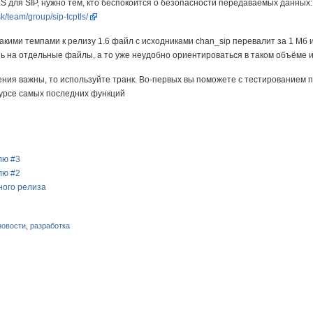
S для SIP, нужно тем, кто беспокоится о безопасности передаваемых данных:
k/team/group/sip-tcptls/
такими темпами к релизу 1.6 файл с исходниками chan_sip перевалит за 1 Мб 
ть на отдельные файлы, а то уже неудобно ориентироваться в таком объёме и
ния важны, то используйте транк. Во-первых вы поможете с тестированием п
курсе самых последних функций
лю #3
лю #2
ного релиза
новости
,
разработка