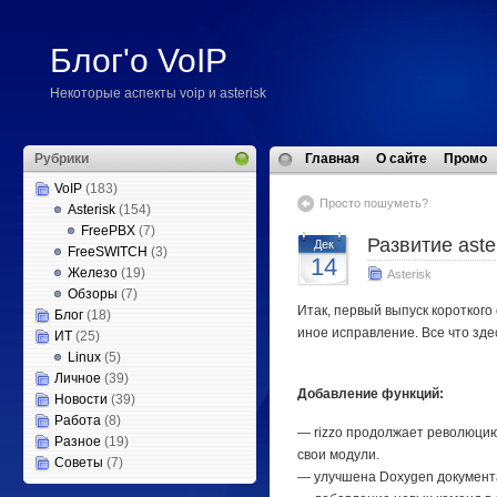
Блог'о VoIP
Некоторые аспекты voip и asterisk
Рубрики
Главная
О сайте
Промо
VoIP
(183)
Просто пошуметь?
Asterisk
(154)
FreePBX
(7)
Развитие aste
Дек
FreeSWITCH
(3)
14
Железо
(19)
Asterisk
Обзоры
(7)
Итак, первый выпуск короткого 
Блог
(18)
иное исправление. Все что зде
ИТ
(25)
Linux
(5)
Личное
(39)
Добавление функций:
Новости
(39)
Работа
(8)
— rizzo продолжает революцию
Разное
(19)
свои модули.
Советы
(7)
— улучшена Doxygen документ