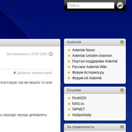
Asterisk
Asterisk News
Эксперименты с GXP-2000
Asterisk Unistim channel
Портал поддержки Asterisk
Русское Asterisk Wiki
Форум Астериск.ру
Добавить комментарий
Форум об Asterisk
 в которую так же вошло то или
Ссылки
FirstVDS
NAG.ru
SIPNET
ть гораздо проще добавлять
ХабраХабр
За грамотность