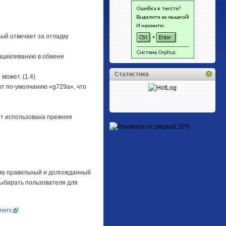
рый отвечает за отладку
зацикливанию в обмене
Статистика
может. (1.4)
ют по-умолчанию «g729a», что
ет использована прежняя
есьма правильный и долгожданный
выбирать пользователя для
imers