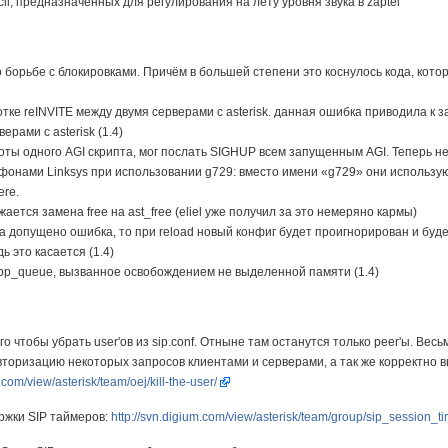
li, предназначенных для регулирования на лету уровня звука в zaptel
о борьбе с блокировками. Причём в большей степени это коснулось кода, кото
ке reINVITE между двумя серверами с asterisk. данная ошибка приводила к 
рами с asterisk (1.4)
ты одного AGI скрипта, мог послать SIGHUP всем запущенным AGI. Теперь не 
фонами Linksys при использовании g729: вместо имени «g729» они использу
ere.
ется замена free на ast_free (eliel уже получил за это немеряно кармы)
ла допущено ошибка, то при reload новый конфиг будет проигнорирован и буд
 это касается (1.4)
pp_queue, вызванное освобождением не выделенной памяти (1.4)
го чтобы убрать user'ов из sip.conf. Отныне там останутся только peer'ы. В
вторизацию некоторых запросов клиентами и серверами, а так же корректно 
.com/view/asterisk/team/oej/kill-the-user/
ржки SIP таймеров:
http://svn.digium.com/view/asterisk/team/group/sip_session_t