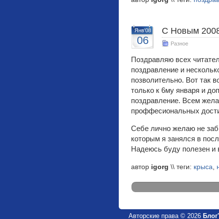
С Новым 2008
Янв'08
06
Разное
Поздравляю всех читател
поздравление и несколько
позволительно. Вот так в
только к 6му января и до
поздравление. Всем жела
проффесиональных достиж
Себе лично желаю не заб
которым я занялся в пос
Надеюсь буду полезен и в
автор
igorg
\\ теги:
крыса
,
Авторские права © 2026
Блог