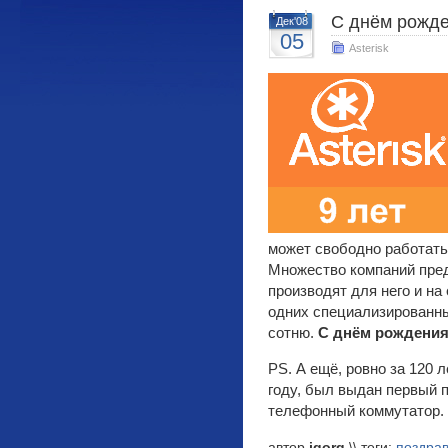
С днём рожден
Дек'08
05
Asterisk
может свободно работать
Множество компаний пре
производят для него и на
одних специализированны
сотню.
С днём рождения 
PS. А ещё, ровно за 120 
году, был выдан первый 
телефонный коммутатор.
автор
igorg
\\ теги:
поздра