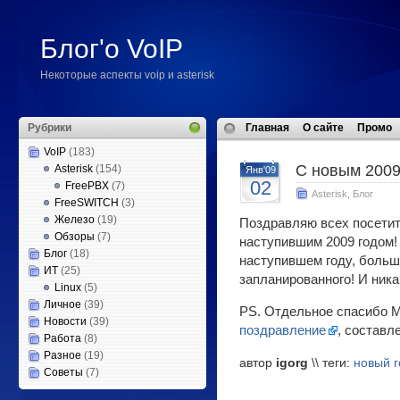
Блог'о VoIP
Некоторые аспекты voip и asterisk
Рубрики
Главная
О сайте
Промо
VoIP
(183)
C новым 2009
Asterisk
(154)
Янв'09
02
FreePBX
(7)
Asterisk
,
Блог
FreeSWITCH
(3)
Железо
(19)
Поздравляю всех посетит
Обзоры
(7)
наступившим 2009 годом!
Блог
(18)
наступившем году, больш
ИТ
(25)
запланированного! И ника
Linux
(5)
Личное
(39)
PS. Отдельное спасибо 
Новости
(39)
поздравление
, составл
Работа
(8)
Разное
(19)
автор
igorg
\\ теги:
новый г
Советы
(7)