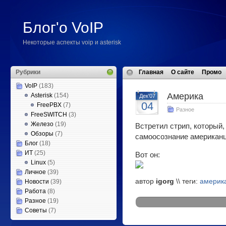
Блог'о VoIP
Некоторые аспекты voip и asterisk
Рубрики
Главная
О сайте
Промо
VoIP
(183)
Америка
Asterisk
(154)
Дек'07
04
FreePBX
(7)
Разное
FreeSWITCH
(3)
Железо
(19)
Встретил стрип, который,
Обзоры
(7)
самоосознание американц
Блог
(18)
ИТ
(25)
Вот он:
Linux
(5)
Личное
(39)
автор
igorg
\\ теги:
америк
Новости
(39)
Работа
(8)
Разное
(19)
Советы
(7)