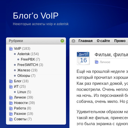
Блог'о VoIP
Некоторые аспекты voip и asterisk
Рубрики
Главная
О сайте
Промо
VoIP
(183)
Фильм, фильм
Asterisk
(154)
Дек'07
16
FreePBX
(7)
Личное
FreeSWITCH
(3)
Железо
(19)
Ещё на прошлой неделе з
Обзоры
(7)
который прочитал хороши
Блог
(18)
Как раз приехал домой, 
ИТ
(25)
посмотрели. Очень непло
Linux
(5)
на ночь. Из персонажей 
Личное
(39)
собачка, очень мило. Но р
Новости
(39)
Работа
(8)
Удивительном образом н
Разное
(19)
такой же фильм, принесе
Советы
(7)
это была экранка с одно