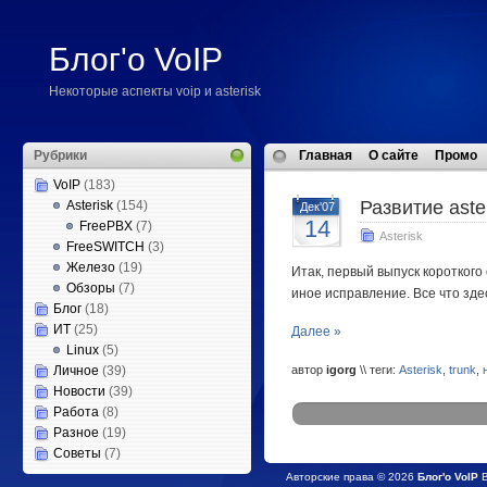
Блог'о VoIP
Некоторые аспекты voip и asterisk
Рубрики
Главная
О сайте
Промо
VoIP
(183)
Развитие aste
Asterisk
(154)
Дек'07
14
FreePBX
(7)
Asterisk
FreeSWITCH
(3)
Железо
(19)
Итак, первый выпуск короткого 
Обзоры
(7)
иное исправление. Все что зде
Блог
(18)
ИТ
(25)
Далее »
Linux
(5)
Личное
(39)
автор
igorg
\\ теги:
Asterisk
,
trunk
,
Новости
(39)
Работа
(8)
Разное
(19)
Советы
(7)
Авторские права © 2026
Блог'о VoIP
В