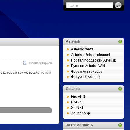
Asterisk
Asterisk News
Asterisk Unistim channel
Портал поддержки Asterisk
0 комментариев
Русское Asterisk Wiki
Форум Астериск.ру
 в которую так же вошло то или
Форум об Asterisk
Ссылки
FirstVDS
NAG.ru
SIPNET
ХабраХабр
За грамотность