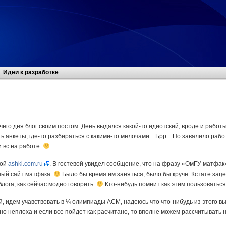
Идеи к разработке
его дня блог своим постом. День выдался какой-то идиотский, вроде и работы
 анкеты, где-то разбираться с какими-то мелочами... Брр... Но завалило рабо
и вс на работе.
ной
ashki.com.ru
. В гостевой увидел сообщение, что на фразу «ОмГУ матфак»
ный сайт матфака.
Было бы время им заняться, было бы круче. Кстате зацен
лога, как сейчас модно говорить.
Кто-нибудь помнит как этим пользоваться
й, идем учавствовать в ¼ олимпиады ACM, надеюсь что что-нибудь из этого в
о неплоха и если все пойдет как расчитано, то вполне можем рассчитывать н