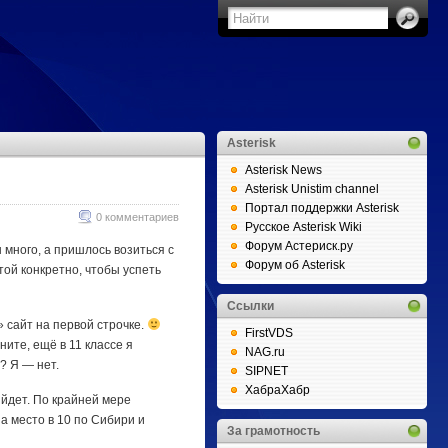
Asterisk
Asterisk News
Asterisk Unistim channel
Портал поддержки Asterisk
0 комментариев
Русское Asterisk Wiki
Форум Астериск.ру
 много, а пришлось возиться с
Форум об Asterisk
той конкретно, чтобы успеть
Ссылки
 сайт на первой строчке.
FirstVDS
ите, ещё в 11 классе я
NAG.ru
? Я — нет.
SIPNET
ХабраХабр
ыйдет. По крайней мере
а место в 10 по Сибири и
За грамотность