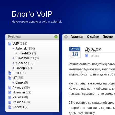
Блог'о VoIP
Некоторые аспекты voip и asterisk
Рубрики
Главная
О сайте
Промо
VoIP
(183)
Дурдом
Asterisk
(154)
Окт'05
18
FreePBX
(7)
Личное
FreeSWITCH
(3)
Железо
(19)
Решил оживить под конец рабоч
Обзоры
(7)
какими-то бумажками, заполнять
Блог
(18)
видимо буду полный день в сб 
ИТ
(25)
Linux
(5)
тут заглянул как всегда на род
Личное
(39)
Круто, у нас почти оффициаль
Новости
(39)
пытался сделать что-то вроде б
Работа
(8)
Разное
(19)
28го ругайте со страшной сило
Советы
(7)
проработанная тактика довольн
дальнему востоку...