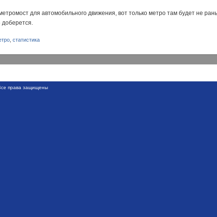
етромост для автомобильного движения, вот только метро там будет не раньш
5 доберется.
етро
,
статистика
се права защищены