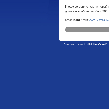
И ещё сегодня открыли новый м
дома так вообще дай бог к 201
автор
igorg
\\ теги:
ACM
,
мафак
,
м
Авторские права © 2026
Блог'о VoIP
В