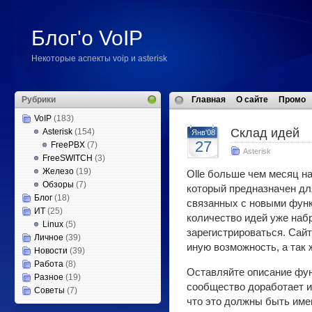
Блог'о VoIP
Некоторые аспекты voip и asterisk
Рубрики
Главная
О сайте
Промо
VoIP
(183)
Склад идей
Asterisk
(154)
Янв'08
27
FreePBX
(7)
Asterisk
FreeSWITCH
(3)
Железо
(19)
Olle больше чем месяц н
Обзоры
(7)
который предназначен дл
Блог
(18)
связанных с новыми функц
ИТ
(25)
количество идей уже набр
Linux
(5)
зарегистрироваться. Сайт
Личное
(39)
иную возможность, а так 
Новости
(39)
Работа
(8)
Оставляйте описание функ
Разное
(19)
сообщество доработает и
Советы
(7)
что это должны быть име